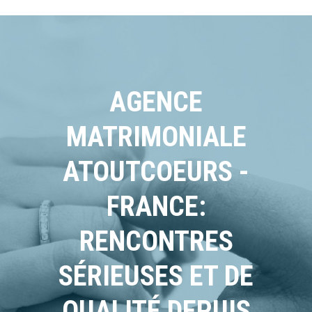
AGENCE
MATRIMONIALE
ATOUTCOEURS -
FRANCE:
RENCONTRES
SÉRIEUSES ET DE
QUALITÉ DEPUIS